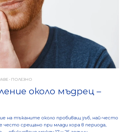
РАВЕ
•
ПОЛЕЗНО
ение около мъдрец –
е на тъканите около пробиващ зъб, най-често
е често срещано при млади хора в периода,
— обикновено между 17 и 25 години.