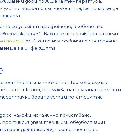
реглъщане и дори повишена температура.
м ухото, гърлото или челюстта, като може да
екцията.
те се усилват при дъвчене, особено ако
оположния зъб. Важно е при появата на тези
на помощ
, тъй като нелекуваното състояние
анение на инфекцията.
е
ежестта на симптомите. При леки случаи
ечния капюшон, премахва натрупаната плака и
нтисептични води за уста и по-стриктна
да се наложи механично почистване,
 противовъзпалителни или обезболяващи
и на рецидивиращи възпаления често се