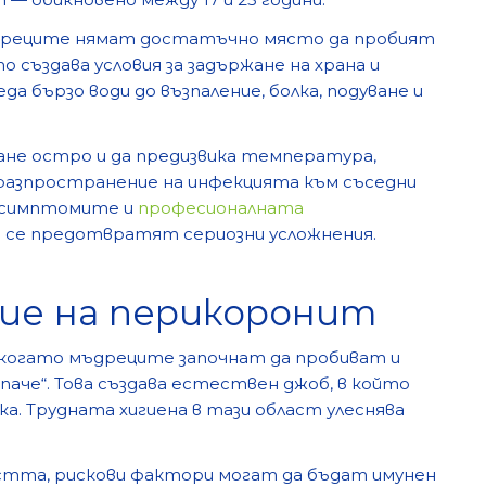
ъдреците нямат достатъчно място да пробият
о създава условия за задържане на храна и
да бързо води до възпаление, болка, подуване и
ане остро и да предизвика температура,
разпространение на инфекцията към съседни
а симптомите и
професионалната
да се предотвратят сериозни усложнения.
тие на перикоронит
 когато мъдреците започнат да пробиват и
паче“. Това създава естествен джоб, в който
ка. Трудната хигиена в тази област улеснява
стта, рискови фактори могат да бъдат имунен