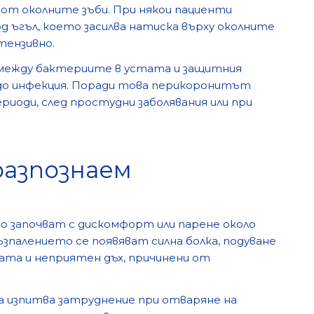
от околните зъби. При някои пациенти
 ъгъл, което засилва натиска върху околните
тензивно.
 между бактериите в устата и защитния
 до инфекция. Поради това перикоронитът
риоди, след простудни заболявания или при
разпознаем
о започват с дискомфорт или парене около
зпалението се появяват силна болка, подуване
тата и неприятен дъх, причинени от
а изпитва затруднение при отваряне на