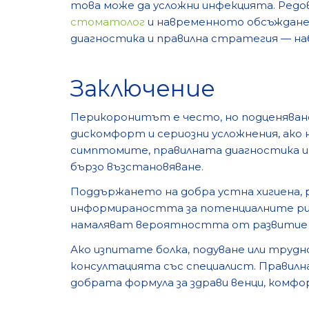
това може да усложни инфекцията. Ред
стоматолог
и навременното обсъждане 
диагностика и правилна стратегия — наб
Заключение
Перикоронитът е често, но подценявано
дискомфорт и сериозни усложнения, ако н
симптомите, правилната диагностика и
бързо възстановяване.
Поддържането на добра устна хигиена,
информираността за потенциалните рис
намаляват вероятността от развитие 
Ако изпитате болка, подуване или труд
консултацията със специалист. Правилн
добрата формула за здрави венци, комфо