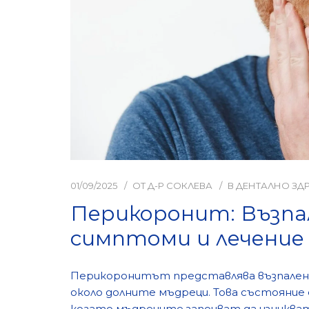
01/09/2025
ОТ
Д-Р СОКЛЕВА
В
ДЕНТАЛНО ЗД
Перикоронит: Възпал
симптоми и лечение
Перикоронитът представлява възпалени
около долните мъдреци. Това състояние 
когато мъдреците започват да изникват 