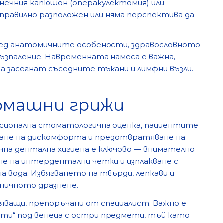
енечния капюшон (операкулектомия) или
еправилно разположен или няма перспектива да
ед анатомичните особености, здравословното
ъзпаление. Навременната намеса е важна,
 засегнат съседните тъкани и лимфни възли.
омашни грижи
сионална стоматологична оценка, пациентите
ване на дискомфорта и предотвратяване на
чна дентална хигиена е ключово — внимателно
ане на интердентални четки и изплакване с
 вода. Избягването на твърди, лепкави и
аничното дразнене.
ляващи, препоръчани от специалист. Важно е
сти“ под венеца с остри предмети, тъй като