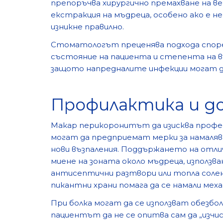
препоръчва хирургично премахване на в
екстракция на мъдреца, особено ако е н
изникне правилно.
Стоматологът преценява подхода спор
състояние на пациента и степента на в
защото напредналите инфекции могат да
Профилактика и д
Макар перикоронитът да изисква профе
могат да предприемат мерки за намаля
нови възпаления. Поддържането на отли
миене на зоната около мъдреца, използв
антисептични разтвори или топла солена
пикантни храни помага да се намали мех
При болка могат да се използват обезбо
пациентът да не се опитва сам да „изчи