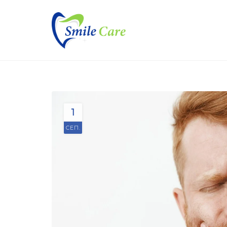
1
СЕП.