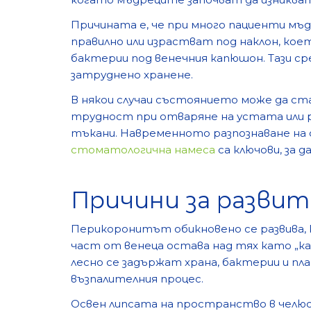
Причината е, че при много пациенти м
правилно или израстват под наклон, коет
бактерии под венечния капюшон. Тази сре
затруднено хранене.
В някои случаи състоянието може да ст
трудност при отваряне на устата или 
тъкани. Навременното разпознаване н
стоматологична намеса
са ключови, за 
Причини за разви
Перикоронитът обикновено се развива,
част от венеца остава над тях като „ка
лесно се задържат храна, бактерии и пла
възпалителния процес.
Освен липсата на пространство в челю