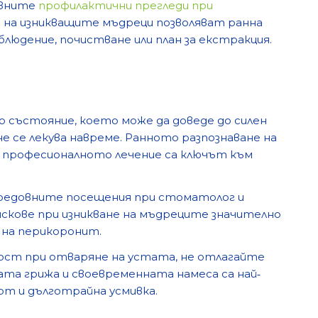
овните
профилактични прегледи при
на изникващите мъдреци позволяват ранна
людение, почистване или план за екстракция.
 състояние, което може да доведе до силен
е се лекува навреме. Ранното разпознаване на
 професионалното лечение са ключът към
 редовните посещения при стоматолог и
кове при изникване на мъдреците значително
на перикоронит.
ност при отваряне на устата, не отлагайте
ата грижа и своевременната намеса са най‐
рт и дълготрайна усмивка.