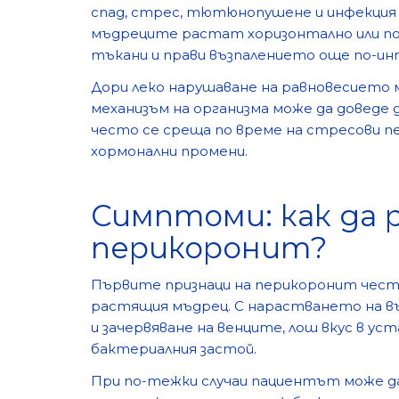
спад, стрес, тютюнопушене и инфекция 
мъдреците растат хоризонтално или под
тъкани и прави възпалението още по-ин
Дори леко нарушаване на равновесието
механизъм на организма може да доведе
често се среща по време на стресови пе
хормонални промени.
Симптоми: как да 
перикоронит?
Първите признаци на перикоронит чест
растящия мъдрец. С нарастването на въ
и зачервяване на венците, лош вкус в ус
бактериалния застой.
При по-тежки случаи пациентът може д