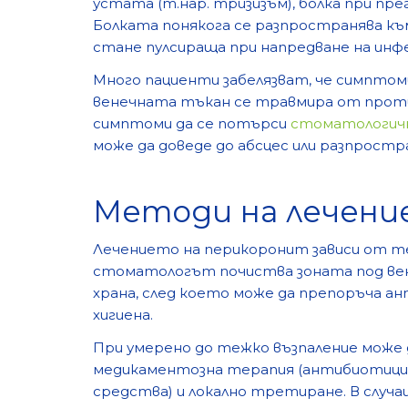
устата (т.нар. тризизъм), болка при п
Болката понякога се разпространява къ
стане пулсираща при напредване на инф
Много пациенти забелязват, че симптоми
венечната тъкан се травмира от против
симптоми да се потърси
стоматологич
може да доведе до абсцес или разпростр
Методи на лечени
Лечението на перикоронит зависи от т
стоматологът почиства зоната под вен
храна, след което може да препоръча а
хигиена.
При умерено до тежко възпаление може 
медикаментозна терапия (антибиотици,
средства) и локално третиране. В случа