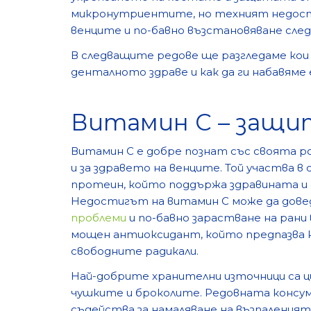
микронутриентите, но техният недостиг
венците и по-бавно възстановяване сле
В следващите редове ще разгледаме кои 
денталното здраве и как да ги набавяме
Витамин C – защи
Витамин C е добре познат със своята ро
и за здравето на венците. Той участва в
протеин, който поддържа здравината и
Недостигът на витамин C може да довед
проблеми
и по-бавно зарастване на рани
мощен антиоксидант, който предпазва 
свободните радикали.
Най-добрите хранителни източници са ц
чушките и броколите. Редовната консум
съдейства за намаляване на възпаленията