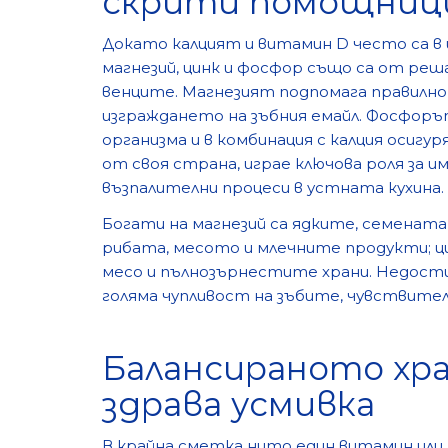
скрити помощниц
Докато калцият и витамин D често са в
магнезий, цинк и фосфор също са от реш
венците. Магнезият подпомага правилнот
изграждането на зъбния емайл. Фосфоръ
организма и в комбинация с калция осигу
от своя страна, играе ключова роля за 
възпалителни процеси в устната кухина.
Богати на магнезий са ядките, семенат
рибата, месото и млечните продукти; 
месо и пълнозърнестите храни. Недости
голяма чупливост на зъбите, чувствите
Балансираното хра
здрава усмивка
В крайна сметка нито един витамин или м