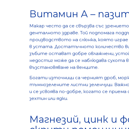
Витамин A – пазит
Макар често да се свързва със зрението
денталното здраве. Той подпомага подд
производството на слюнка, която игра
в устата. Достатъчното количество ви
зъбите остават добре овлажнени, устойч
недостиг може да се наблюдава сухота в 
възстановяване на венците.
Богати източници са черният дроб, мор
тъмнозелените листни зеленчуци. Важно 
и се усвоява по-добре, когато се приема 
зехтин или ядки.
Магнезий, цинк и 