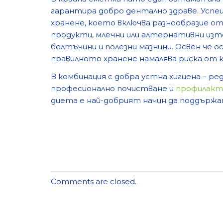
гарантира добро дентално здраве. Успе
хранене, което включва разнообразие от
продукти, млечни или алтернативни изт
белтъчини и полезни мазнини. Освен че 
правилното хранене намалява риска от к
В комбинация с добра устна хигиена – ред
професионално почистване и
профилакт
диета е най-добрият начин да поддържам
Comments are closed.