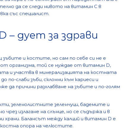
елно да се следи нивото на витамин C в
вка със специалист.
D – дует за здрави
 зъбите и костите, но сам по себе си не е
 от организма, той се нуждае от витамин D,
ата и участва в минерализацията на костната
до по-слаби зъби, склонни към кариеси и
же да причини разхлабване на зъбите и по-голям
кти, зеленолистните зеленчуци, бадемите и
 чрез излагане на слънце, но се съдържа и в
и храни. Балансът между калций и витамин D е
а костна опора на челюстите.