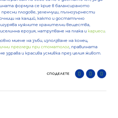
шната формула се крие в балансираното
 пресни плодове, зеленчуци, пълнозърнести
очници на калций, както и достатъчно
осигурява нужните хранителни вещества,
иселинна ерозия, натрупване на плака и
кариеси
.
овно миене на зъби, използване на конец,
ични прегледи при стоматолог
, правилната
е здрава и красива усмивка през целия живот.
СПОДЕЛЕТЕ