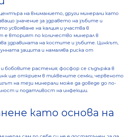
и
 центъра на вниманието, други минерали като
аващо значение за здравето на зъбите и
о усвояване на калция и участва в
т е вторият по количество минерал в
рява здравината на костите и зъбите. Цинкът,
имунната защита и намалява риска от
а и бобовите растения; фосфор се съдържа в
цинк ще открием в тиквените семки, червеното
гът на тези минерали може да доведе до по-
лност и податливост на инфекции.
нене като основа на
инерал сам по себе си не е достатъчен, за да