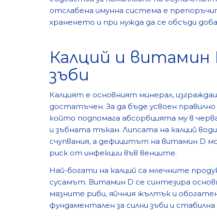
отслабена имунна система е препоръчит
храненето и при нужда да се обсъди доба
Калций и витамин 
зъби
Калцият е основният минерал, изграждащ
достатъчен. За да бъде усвоен правилно
който подпомага абсорбцията му в черв
и зъбната тъкан. Липсата на калций води 
счупвания, а дефицитът на витамин D мо
риск от инфекции във венците.
Най-богати на калций са млечните проду
сусамът. Витамин D се синтезира основно
мазните риби, яйчния жълтък и обогатен
фундаментален за силни зъби и стабилн