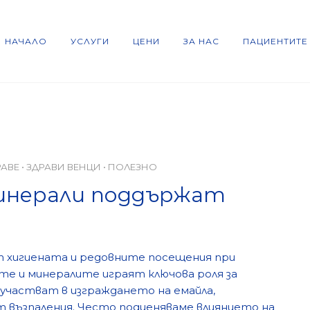
НАЧАЛО
УСЛУГИ
ЦЕНИ
ЗА НАС
ПАЦИЕНТИТЕ
РАВЕ
•
ЗДРАВИ ВЕНЦИ
•
ПОЛЕЗНО
инерали поддържат
?
т хигиената и редовните посещения при
те и минералите играят ключова роля за
е участват в изграждането на емайла,
 възпаления. Често подценяваме влиянието на