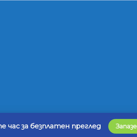
е час за безплатен преглед
Запазе
ки права запазени | Изработка на сайт от
Дигитална агенци