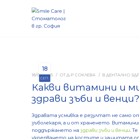
18
18/09/2025
ОТ
Д-Р СОКЛЕВА
В
ДЕНТАЛНО ЗД
СЕП.
Какви витамини и м
здрави зъби и венци
Здравата усмивка е резултат не само о
зъболекаря, а и от храненето. Витамини
поддържането на
здрави зъби и венци
. Т
укрепването на костите и защитата от