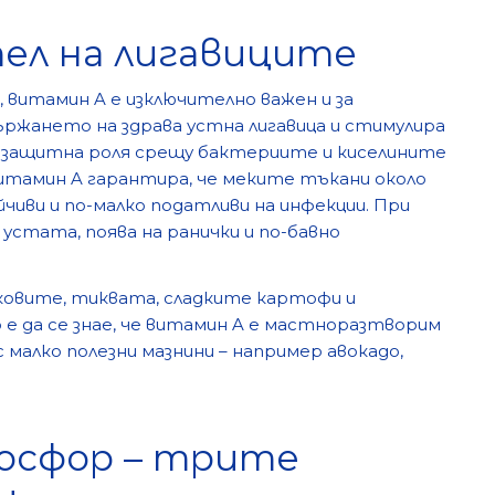
ел на лигавиците
, витамин A е изключително важен и за
ържането на здрава устна лигавица и стимулира
е защитна роля срещу бактериите и киселините
тамин A гарантира, че меките тъкани около
иви и по-малко податливи на инфекции. При
устата, поява на ранички и по-бавно
ковите, тиквата, сладките картофи и
е да се знае, че витамин A е мастноразтворим
с малко полезни мазнини – например авокадо,
фосфор – трите