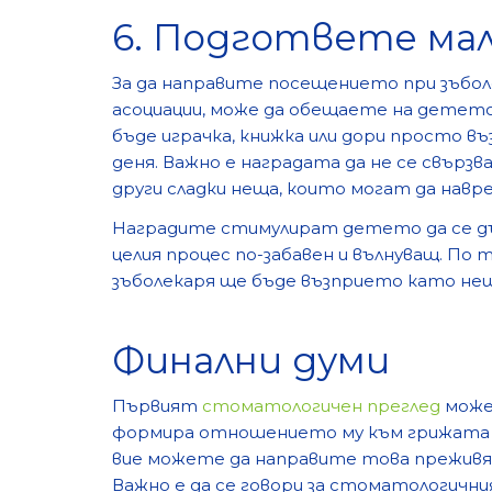
6. Подгответе мал
За да направите посещението при зъбол
асоциации, може да обещаете на детето 
бъде играчка, книжка или дори просто в
деня. Важно е наградата да не се свърз
други сладки неща, които могат да навр
Наградите стимулират детето да се дъ
целия процес по-забавен и вълнуващ. По
зъболекаря ще бъде възприето като нещ
Финални думи
Първият
стоматологичен преглед
може
формира отношението му към грижата з
вие можете да направите това преживя
Важно е да се говори за стоматологичния