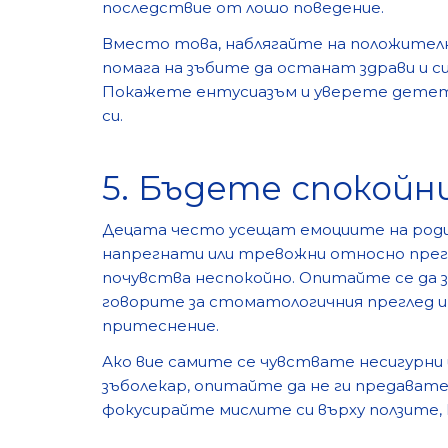
последствие от лошо поведение.
Вместо това, наблягайте на положител
помага на зъбите да останат здрави и си
Покажете ентусиазъм и уверете детето
си.
5. Бъдете спокойн
Децата често усещат емоциите на роди
напрегнати или тревожни относно прег
почувства неспокойно. Опитайте се да 
говорите за стоматологичния преглед и 
притеснение.
Ако вие самите се чувствате несигурни 
зъболекар, опитайте да не ги предават
фокусирайте мислите си върху ползите,