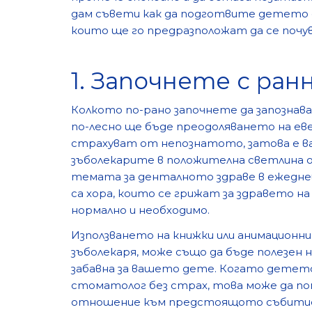
дам съвети как да подготвите детето с
които ще го предразположат да се почув
1. Започнете с ра
Колкото по-рано започнете да запозна
по-лесно ще бъде преодоляването на ев
страхуват от непознатото, затова е ва
зъболекарите в положителна светлина 
темата за денталното здраве в ежеднев
са хора, които се грижат за здравето н
нормално и необходимо.
Използването на книжки или анимационн
зъболекаря, може също да бъде полезен 
забавна за вашето дете. Когато детето
стоматолог без страх, това може да по
отношение към предстоящото събити