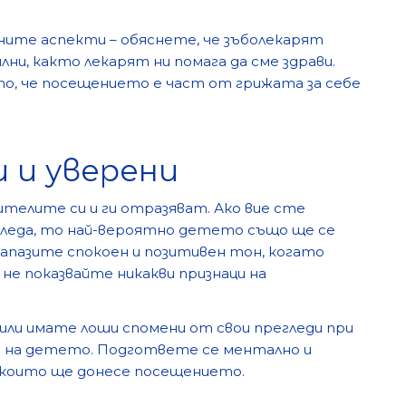
ните аспекти – обяснете, че зъболекарят
лни, както лекарят ни помага да сме здрави.
, че посещението е част от грижата за себе
и и уверени
телите си и ги отразяват. Ако вие сте
леда, то най-вероятно детето също ще се
запазите спокоен и позитивен тон, когато
не показвайте никакви признаци на
или имате лоши спомени от свои прегледи при
е на детето. Подгответе се ментално и
 които ще донесе посещението.