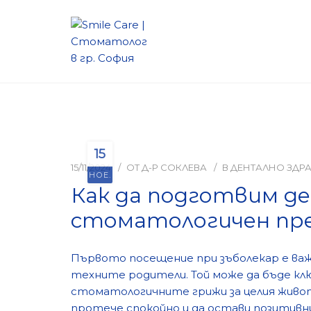
15
15/11/2024
ОТ
Д-Р СОКЛЕВА
В
ДЕНТАЛНО ЗДР
НОЕ.
Как да подготвим д
стоматологичен пре
Първото посещение при зъболекар е важ
техните родители. Той може да бъде к
стоматологичните грижи за целия живот
протече спокойно и да остави позитивн