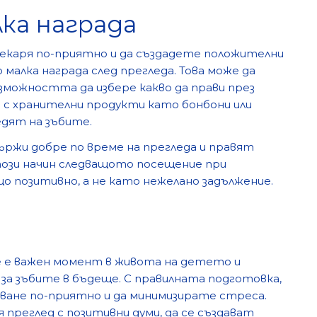
ка награда
екаря по-приятно и да създадете положителни
малка награда след прегледа. Това може да
ъзможността да избере какво да прави през
ва с хранителни продукти като бонбони или
едят на зъбите.
ржи добре по време на прегледа и правят
 този начин следващото посещение при
о позитивно, а не като нежелано задължение.
 е важен момент в живота на детето и
а зъбите в бъдеще. С правилната подготовка,
ване по-приятно и да минимизирате стреса.
 преглед с позитивни думи, да се създават