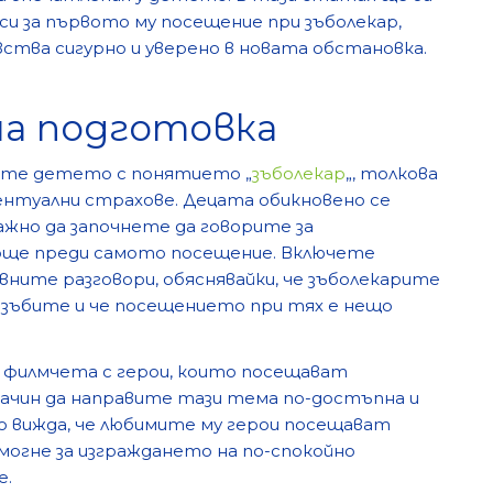
и за първото му посещение при зъболекар,
ства сигурно и уверено в новата обстановка.
нна подготовка
вате детето с понятието „
зъболекар
„, толкова
ентуални страхове. Децата обикновено се
жно да започнете да говорите за
още преди самото посещение. Включете
ните разговори, обяснявайки, че зъболекарите
а зъбите и че посещението при тях е нещо
и филмчета с герои, които посещават
начин да направите тази тема по-достъпна и
 вижда, че любимите му герои посещават
могне за изграждането на по-спокойно
е.