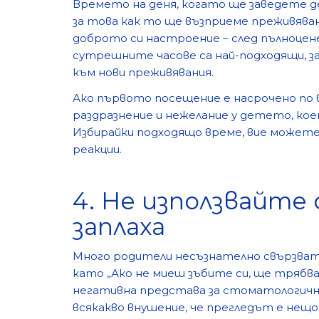
Времето на деня, когато ще заведете д
за това как то ще възприеме преживява
доброто си настроение – след пълноценен
сутрешните часове са най-подходящи, з
към нови преживявания.
Ако първото посещение е насрочено по в
раздразнение и нежелание у детето, ко
Избирайки подходящо време, вие может
реакции.
4. Не използвайте
заплаха
Много родители несъзнателно свързват 
като „Ако не миеш зъбите си, ще трябва
негативна представа за стоматологични
всякакво внушение, че прегледът е нещо