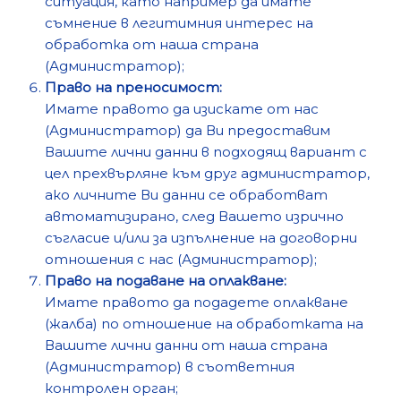
ситуация, като например да имате
съмнение в легитимния интерес на
обработка от наша страна
(Администратор);
Право на преносимост:
Имате правото да изискате от нас
(Администратор) да Ви предоставим
Вашите лични данни в подходящ вариант с
цел прехвърляне към друг администратор,
ако личните Ви данни се обработват
автоматизирано, след Вашето изрично
съгласие и/или за изпълнение на договорни
отношения с нас (Администратор);
Право на подаване на оплакване:
Имате правото да подадете оплакване
(жалба) по отношение на обработката на
Вашите лични данни от наша страна
(Администратор) в съответния
контролен орган;