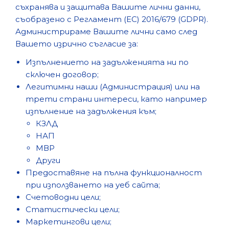
съхранява и защитава Вашите лични данни,
съобразено с Регламент (ЕС) 2016/679 (GDPR).
Администрираме Вашите лични само след
Вашето изрично съгласие за:
Изпълнението на задълженията ни по
сключен договор;
Легитимни наши (Администрация) или на
трети страни интереси, като например
изпълнение на задължения към;
КЗЛД
НАП
МВР
Други
Предоставяне на пълна функционалност
при използването на уеб сайта;
Счетоводни цели;
Статистически цели;
Маркетингови цели;