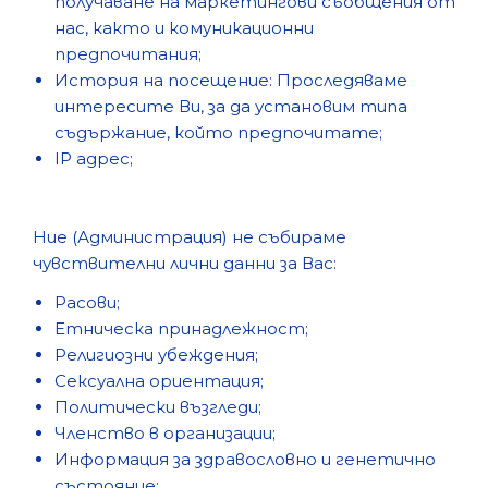
получаване на маркетингови съобщения от
нас, както и комуникационни
предпочитания;
История на посещение: Проследяваме
интересите Ви, за да установим типа
съдържание, който предпочитате;
IP адрес;
Ние (Администрация) не събираме
чувствителни лични данни за Вас:
Расови;
Етническа принадлежност;
Религиозни убеждения;
Сексуална ориентация;
Политически възгледи;
Членство в организации;
Информация за здравословно и генетично
състояние;