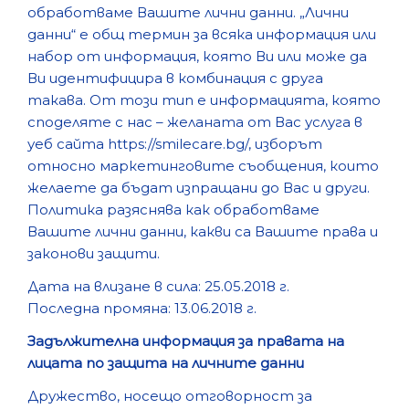
обработваме Вашите лични данни. „Лични
данни“ е общ термин за всяка информация или
КОНТАКТИ
набор от информация, която Ви или може да
Ви идентифицира в комбинация с друга
такава. От този тип е информацията, която
ЗАПАЗЕТЕ ЧАС
споделяте с нас – желаната от Вас услуга в
уеб сайта
https://smilecare.bg/
, изборът
относно маркетинговите съобщения, които
желаете да бъдат изпращани до Вас и други.
Политика разяснява как обработваме
Вашите лични данни, какви са Вашите права и
законови защити.
Дата на влизане в сила: 25.05.2018 г.
Последна промяна: 13.06.2018 г.
Задължителна информация за правата на
лицата по защита на личните данни
Дружество, носещо отговорност за