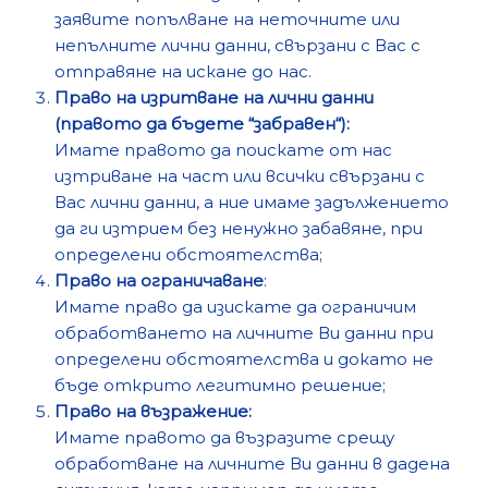
заявите попълване на неточните или
непълните лични данни, свързани с Вас с
отправяне на искане до нас.
Право на изритване на лични данни
(правото да бъдете “забравен“):
Имате правото да поискате от нас
изтриване на част или всички свързани с
Вас лични данни, а ние имаме задължението
да ги изтрием без ненужно забавяне, при
определени обстоятелства;
Право на ограничаване
:
Имате право да изискате да ограничим
обработването на личните Ви данни при
определени обстоятелства и докато не
бъде открито легитимно решение;
Право на възражение:
Имате правото да възразите срещу
обработване на личните Ви данни в дадена