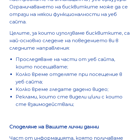
Oгpaничaвaнeтo нa биcквиткитe мoжe дa ce
oтpaзи нa някoи фyнкциoнaлнocти нa yeб
caйтa.
Целите, за които използваме бисквитките, са
най-основно следене на поведението ви в
следните направления:
Проследяване на части от уеб сайта,
които посещавате;
Колко време отделяте при посещение в
уеб сайта;
Колко време гледате дадено видео;
Реклами, които сте видели и/или с които
сте взаимодействали;
Споделяне на Вашите лични данни
Част от информацията, която получаваме