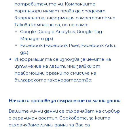
потребителите ни. Компаниите
партньори нямат права да споделят
въпросната информация самостоятелно.
Такива компании са, но не само:
Google
(Google Analytics; Google Tag
Manager и др.)
Facebook
(Facebook Pixel; Facebook Ads и
др.)
Информацията се използва за целите на
изпълнение на легитимни заявки от
правомощни органи по смисъла на
българското законодателство;
Начини и срокове за съхранение на лични данни
Вашите лични данни се съхраняват на сървър
с ограничен достъп. Сроковете, за които
съхраняваме лични данни за Вас са