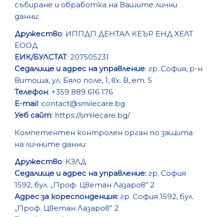
събиране и обработка на Вашите лични
данни:
Дружество
: ИППДП ДЕНТАЛ КЕЪР ЕНД ХЕЛТ
ЕООД
ЕИК/БУЛСТАТ
: 207505231
Седалище и адрес на управление
: гр. София, р-н
Витоша, ул. Бяло поле, 1, вх. В, ет. 5
Телефон
: +359 889 616 176
E-mail
: contact@smilecare.bg
Уеб сайт
: https://smilecare.bg/
Компетентен контролен орган по защита
на личните данни:
Дружество
: КЗЛД
Седалище и адрес на управление:
гр. София
1592, бул. „Проф. Цветан Лазаров” 2
Адрес за кореспонденция:
гр. София 1592, бул.
„Проф. Цветан Лазаров” 2