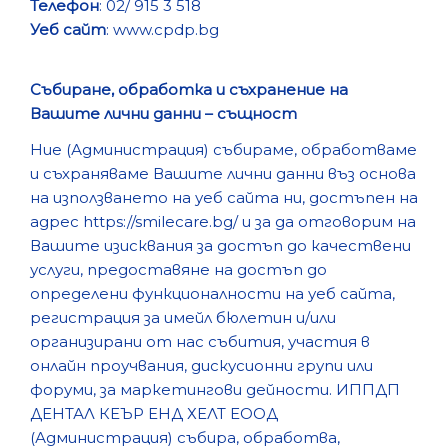
Телефон
: 02/ 915 3 518
Уеб сайт
: www.cpdp.bg
Събиране, обработка и съхранение на
Вашите лични данни – същност
Ние (Администрация) събираме, обработваме
и съхраняваме Вашите лични данни въз основа
на използването на уеб сайта ни, достъпен на
адрес https://smilecare.bg/ и за да отговорим на
Вашите изисквания за достъп до качествени
услуги, предоставяне на достъп до
определени функционалности на уеб сайта,
регистрация за имейл бюлетин и/или
организирани от нас събития, участия в
онлайн проучвания, дискусионни групи или
форуми, за маркетингови дейности. ИППДП
ДЕНТАЛ КЕЪР ЕНД ХЕЛТ ЕООД
(Администрация) събира, обработва,