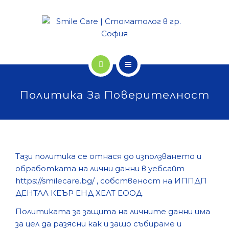
НАЧАЛО
Политика За Поверителност
УСЛУГИ
ЦЕНИ
ЗА НАС
Taзи пoлитикa ce oтнacя дo използването и
обработката на лични данни в yeбcaйт
ПАЦИЕНТИТЕ ЗА НАС
https://smilecare.bg/
, собственост на ИППДП
ДЕНТАЛ КЕЪР ЕНД ХЕЛТ ЕООД.
ГАЛЕРИЯ
Политиката за защита на личните данни има
за цел да разясни как и защо събираме и
БЛОГ