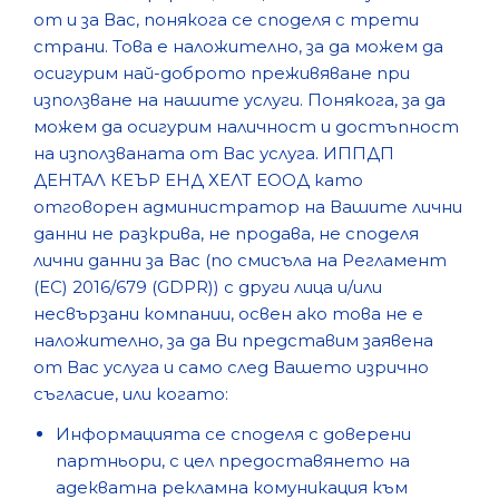
от и за Вас, понякога се споделя с трети
страни. Това е наложително, за да можем да
осигурим най-доброто преживяване при
използване на нашите услуги. Понякога, за да
можем да осигурим наличност и достъпност
на използваната от Вас услуга. ИППДП
ДЕНТАЛ КЕЪР ЕНД ХЕЛТ ЕООД като
отговорен администратор на Вашите лични
данни не разкрива, не продава, не споделя
лични данни за Вас (по смисъла на Регламент
(ЕС) 2016/679 (GDPR)) с други лица и/или
несвързани компании, освен ако това не е
наложително, за да Ви представим заявена
от Вас услуга и само след Вашето изрично
съгласие, или когато:
Информацията се споделя с доверени
партньори, с цел предоставянето на
адекватна рекламна комуникация към