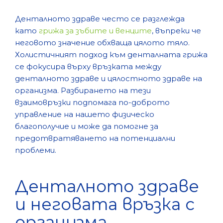
Денталното здраве често се разглежда
КОНТАКТИ
като
грижа за зъбите и венците
, въпреки че
неговото значение обхваща цялото тяло.
Холистичният подход към денталната грижа
се фокусира върху връзката между
денталното здраве и цялостното здраве на
организма. Разбирането на тези
взаимовръзки подпомага по-доброто
управление на нашето физическо
благополучие и може да помогне за
предотвратяването на потенциални
проблеми.
Денталното здраве
и неговата връзка с
организма