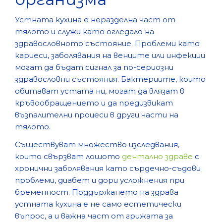
Устната кухина е неразделна част от
тялото и служи като огледало на
здравословното състояние. Проблеми като
кариеси, заболявания на венците или инфекции
могат да бъдат сигнал за по-сериозни
здравословни състояния. Бактериите, които
обитават устата ни, могат да влязат в
кръвообращението и да предизвикат
възпалителни процеси в други части на
тялото.
Съществуват множество изследвания,
които свързват лошото
дентално здраве
с
хронични заболявания като сърдечно-съдови
проблеми, диабет и дори усложнения при
бременност. Поддържането на здрава
устната кухина е не само естетически
въпрос, а и важна част от грижата за