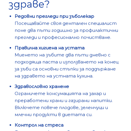
здраве?
Редовни прегледи при зъболекар
Посещавайте своя дентален специалист
поне два пъти годишно за профилактични
прегледи и професионално почистване.
Правилна хигиена на устата
Миенето на зъбите два пъти дневно с
подходяща паста и използването на конец
за зъби са основни стъпки за поддържане
на здравето на устната кухина.
Здравословно хранене
Ограничете консумацията на захар и
преработени храни и газирани напитки.
Включете повече плодове, зеленчуци и
млечни продукти в диетата си.
Контрол на стреса