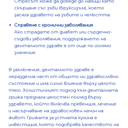
Стресът може да доведе до навици като
скърцане със зъби (бруксизъм), което
засяга здравето на зъбите и челюстта.
Справяне с хронични заболявания
Ако страдате от диабет или сърдечно-
съдови заболявания, поддържането на
денталното здраве е от още по-голямо
значение.
В заключение, денталното здраве е
неразделна част от общото ни здравословно
състояние и има силно влияние върху цялото
тяло. Холистичният подход към денталната
грижа предлага цялостен поглед върху
здравето, който включва превенция, лечение
и насърчаване на здравословен начин на
живот. Грижата за устната кухина е
инвестиция, която подобрява качеството на