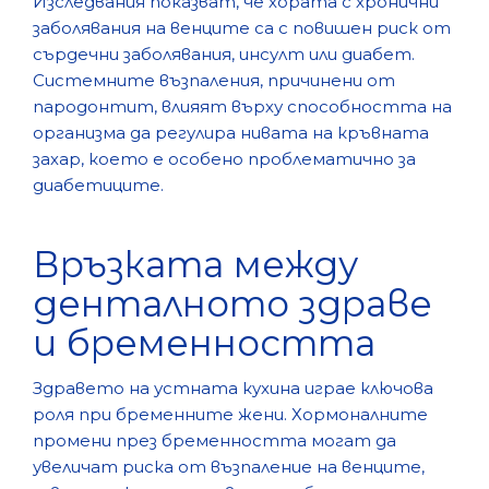
Изследвания показват, че хората с хронични
заболявания на венците са с повишен риск от
сърдечни заболявания, инсулт или диабет.
Системните възпаления, причинени от
пародонтит, влияят върху способността на
организма да регулира нивата на кръвната
захар, което е особено проблематично за
диабетиците.
Връзката между
денталното здраве
и бременността
Здравето на устната кухина играе ключова
роля при бременните жени. Хормоналните
промени през бременността могат да
увеличат риска от възпаление на венците,