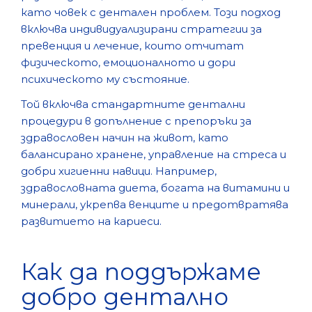
като човек с дентален проблем. Този подход
включва индивидуализирани стратегии за
превенция и лечение, които отчитат
физическото, емоционалното и дори
психическото му състояние.
Той включва стандартните дентални
процедури в допълнение с препоръки за
здравословен начин на живот, като
балансирано хранене, управление на стреса и
добри хигиенни навици. Например,
здравословната диета, богата на витамини и
минерали, укрепва венците и предотвратява
развитието на кариеси.
Как да поддържаме
добро дентално