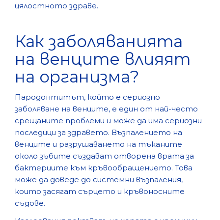
цялостното здраве.
Как заболяванията
на венците влияят
на организма?
Пародонтитът, който е сериозно
заболяване на венците, е един от най-често
срещаните проблеми и може да има сериозни
последици за здравето. Възпалението на
венците и разрушаването на тъканите
около зъбите създават отворена врата за
бактериите към кръвообращението. Това
може да доведе до системни възпаления,
които засягат сърцето и кръвоносните
съдове.