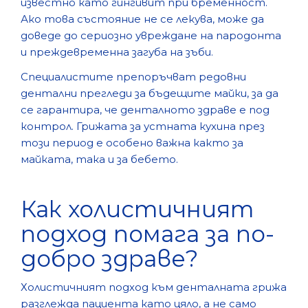
известно като гингивит при бременност.
Ако това състояние не се лекува, може да
доведе до сериозно увреждане на пародонта
и преждевременна загуба на зъби.
Специалистите препоръчват редовни
дентални прегледи за бъдещите майки, за да
се гарантира, че денталното здраве е под
контрол. Грижата за устната кухина през
този период е особено важна както за
майката, така и за бебето.
Как холистичният
подход помага за по-
добро здраве?
Холистичният подход към денталната грижа
разглежда пациента като цяло, а не само