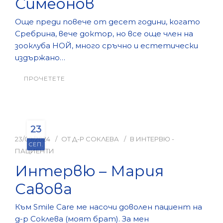
Симеонов
Още преди повече от десет години, когато
КОНТАКТИ
Сребрина, вече доктор, но все още член на
зооклуба НОЙ, много сръчно и естетически
издържано…
ПРОЧЕТЕТЕ
23
23/09/2024
ОТ
Д-Р СОКЛЕВА
В
ИНТЕРВЮ -
СЕП.
ПАЦИЕНТИ
Интервю – Мария
Савова
Към Smile Care ме насочи доволен пациент на
д-р Соклева (моят брат). За мен