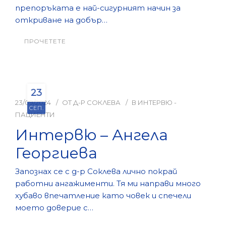
препоръката е най-сигурният начин за
откриване на добър…
ПРОЧЕТЕТЕ
23
23/09/2024
ОТ
Д-Р СОКЛЕВА
В
ИНТЕРВЮ -
СЕП.
ПАЦИЕНТИ
Интервю – Ангела
Георгиева
Запознах се с д-р Соклева лично покрай
работни ангажименти. Тя ми направи много
хубаво впечатление като човек и спечели
моето доверие с…