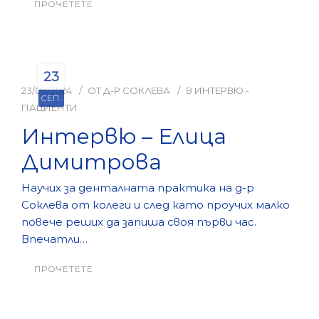
ПРОЧЕТЕТЕ
23
23/09/2024
ОТ
Д-Р СОКЛЕВА
В
ИНТЕРВЮ -
СЕП.
ПАЦИЕНТИ
Интервю – Елица
Димитрова
Научих за денталната практика на д-р
Соклева от колеги и след като проучих малко
повече реших да запиша своя първи час.
Впечатли…
ПРОЧЕТЕТЕ