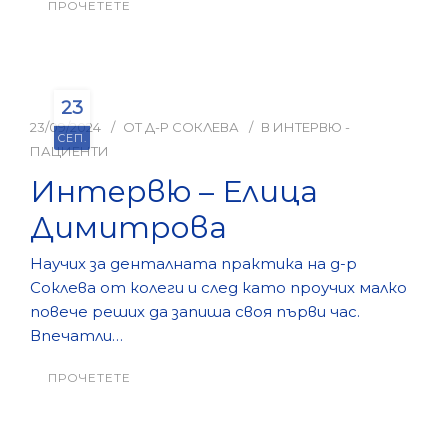
ПРОЧЕТЕТЕ
23
23/09/2024
ОТ
Д-Р СОКЛЕВА
В
ИНТЕРВЮ -
СЕП.
ПАЦИЕНТИ
Интервю – Елица
Димитрова
Научих за денталната практика на д-р
Соклева от колеги и след като проучих малко
повече реших да запиша своя първи час.
Впечатли…
ПРОЧЕТЕТЕ