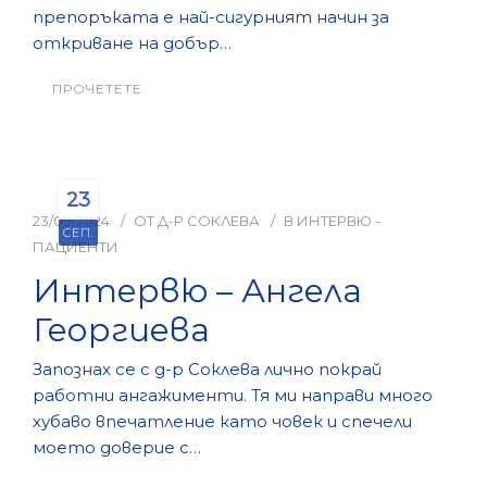
препоръката е най-сигурният начин за
откриване на добър…
ПРОЧЕТЕТЕ
23
23/09/2024
ОТ
Д-Р СОКЛЕВА
В
ИНТЕРВЮ -
СЕП.
ПАЦИЕНТИ
Интервю – Ангела
Георгиева
Запознах се с д-р Соклева лично покрай
работни ангажименти. Тя ми направи много
хубаво впечатление като човек и спечели
моето доверие с…