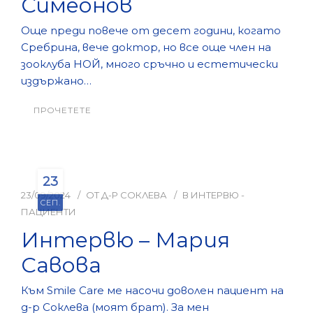
Симеонов
Още преди повече от десет години, когато
КОНТАКТИ
Сребрина, вече доктор, но все още член на
зооклуба НОЙ, много сръчно и естетически
издържано…
ПРОЧЕТЕТЕ
23
23/09/2024
ОТ
Д-Р СОКЛЕВА
В
ИНТЕРВЮ -
СЕП.
ПАЦИЕНТИ
Интервю – Мария
Савова
Към Smile Care ме насочи доволен пациент на
д-р Соклева (моят брат). За мен